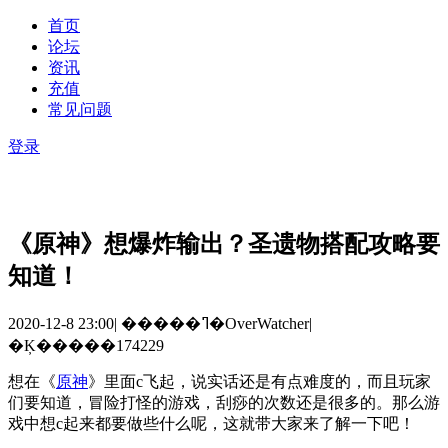
首页
论坛
资讯
充值
常见问题
登录
《原神》想爆炸输出？圣遗物搭配攻略要
知道！
2020-12-8 23:00
|
�����ߣ�OverWatcher
|
�Ķ�����174229
想在《
原神
》里面
c
飞起，说实话还是有点难度的，而且玩家
们要知道，冒险打怪的游戏，刮痧的次数还是很多的。那么游
戏中想
c
起来都要做些什么呢，这就带大家来了解一下吧！