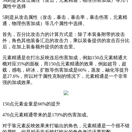
34
则是从攻击属性（攻击，元素精通，物理伤害加成）等几个
属性中选择
5
则是从攻击属性（攻击，暴击，暴击率，暴击伤害，元素精
通，物理伤害加成）等几个属性中选择。
首先，百分比攻击力的计算方式是：除了本装备附带的攻击
外，角色其他装备汇总的攻击力，乘以装备提供的攻击百分比
后，在加上装备额外提供的攻击里。
元素精通是在打出反映连后伤害加成，例如
150
点元素精通大
概对应
35%
的面板，而
150
点元素精通的效果，例如超导，超
载，感电，碎冰，扩散等伤害加成是
66%
，蒸发，融化等提升
是
27.6%
，所以对于属性克制的情况下，元素精通是一个非常
强的加成效果。
150
点元素金童是
66%
的提升
470
点元素精通带来的是
170%
的伤害加成。
对于靠元素反映效果来打输出的角色，元素精通是一个很不错
的属性，但是对于非反映打输出的角色来说还要斟酌。