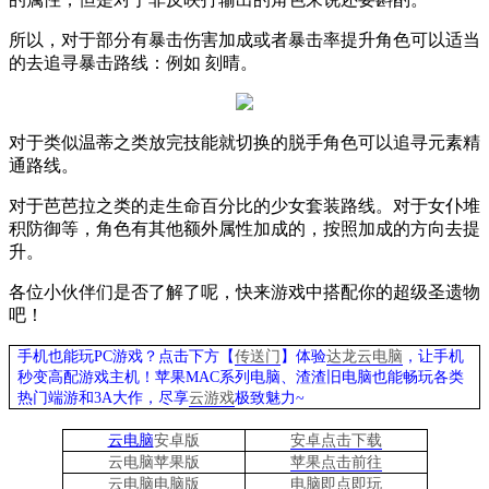
所以，对于部分有暴击伤害加成或者暴击率提升角色可以适当
的去追寻暴击路线：例如 刻晴。
对于类似温蒂之类放完技能就切换的脱手角色可以追寻元素精
通路线。
对于芭芭拉之类的走生命百分比的少女套装路线。对于女仆堆
积防御等，角色有其他额外属性加成的，按照加成的方向去提
升。
各位小伙伴们是否了解了呢，快来游戏中搭配你的超级圣遗物
吧！
手机也能玩PC游戏？点击下方【
传送门
】
体验
达龙云电脑
，让手机
秒变高配游戏主机
！苹果
MAC系列电脑、
渣渣旧电脑也能
畅玩各类
热门端游和3A大作，
尽享
云游戏
极致魅力~
云电脑
安卓版
安卓点击下载
云电脑苹果版
苹果点击前往
云电脑
电脑
版
电脑即点即玩