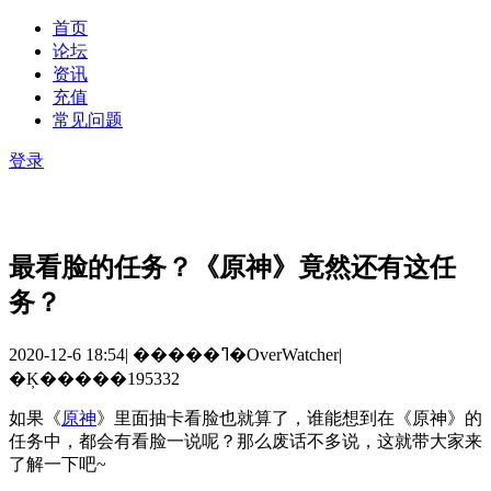
首页
论坛
资讯
充值
常见问题
登录
最看脸的任务？《原神》竟然还有这任
务？
2020-12-6 18:54
|
�����ߣ�OverWatcher
|
�Ķ�����195332
如果《
原神
》里面抽卡看脸也就算了，谁能想到在《原神》的
任务中，都会有看脸一说呢？那么废话不多说，这就带大家来
了解一下吧
~