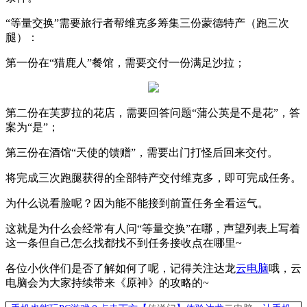
“等量交换”需要旅行者帮维克多筹集三份蒙德特产（跑三次
腿）：
第一份在“猎鹿人”餐馆，需要交付一份满足沙拉；
第二份在芙萝拉的花店，需要回答问题“蒲公英是不是花”，答
案为“是”；
第三份在酒馆“天使的馈赠”，需要出门打怪后回来交付。
将完成三次跑腿获得的全部特产交付维克多，即可完成任务。
为什么说看脸呢？因为能不能接到前置任务全看运气。
这就是为什么会经常有人问“等量交换”在哪，声望列表上写着
这一条但自己怎么找都找不到任务接收点在哪里
~
各位小伙伴们是否了解如何了呢，记得关注达龙
云电脑
哦，云
电脑会为大家持续带来《原神》的攻略的
~