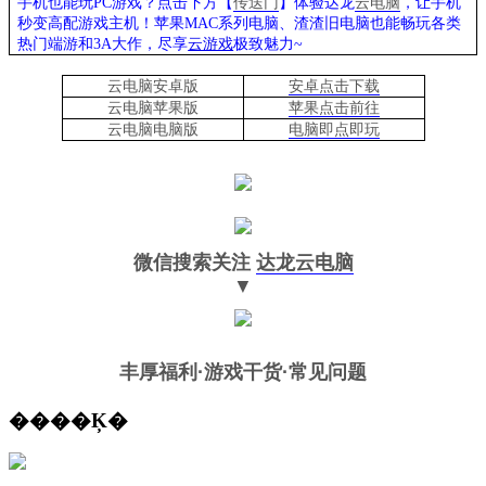
手机也能玩PC游戏？点击下方【
传送门
】
体验
达龙
云电脑
，让手机
秒变高配游戏主机
！苹果
MAC系列电脑、
渣渣旧电脑也能
畅玩各类
热门端游和3A大作，
尽享
云游戏
极致魅力~
云电脑安卓版
安卓点击下载
云电脑苹果版
苹果点击前往
云电脑
电脑
版
电脑即点即玩
微信搜索关注
达龙云电脑
▼
丰厚福利
·游戏干货·常见问题
����Ķ�