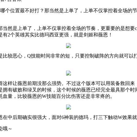
得哪个位置最不好打？那当然是上单了，上单不仅掌控着全场的
那当然是上单了，上单不仅掌控着全场的节奏，更重要的是想要
c
是有
2
个英雄其实比德玛西亚更强，就是剑姬和薇恩！
是比较恶心，
Q
技能时间非常的短，只要控制破阵的方向就可以
得这样让薇恩前期没那么强势。不过这个版本可以用装备救回来
是拥有破败和绿叉的时候，这个时候的薇恩已经完全最具那个时
耗血量，比较薇恩的
W
技能百分比伤害还是非常疼的。
恩在中后期确实很强大，面对
6
神装的德玛，打三下触动
W
效果就
论哦～