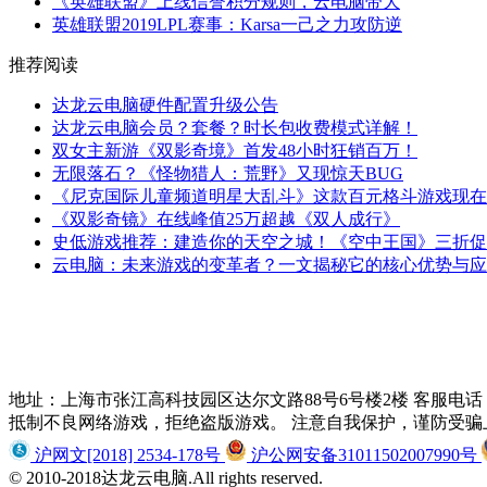
《英雄联盟》上线信誉积分规则，云电脑带大
英雄联盟2019LPL赛事：Karsa一己之力攻防逆
推荐阅读
达龙云电脑硬件配置升级公告
达龙云电脑会员？套餐？时长包收费模式详解！
双女主新游《双影奇境》首发48小时狂销百万！
无限落石？《怪物猎人：荒野》又现惊天BUG
《尼克国际儿童频道明星大乱斗》这款百元格斗游戏现在
《双影奇镜》在线峰值25万超越《双人成行》
史低游戏推荐：建造你的天空之城！《空中王国》三折促销中
云电脑：未来游戏的变革者？一文揭秘它的核心优势与应用场
地址：上海市张江高科技园区达尔文路88号6号楼2楼 客服电话：021-51
抵制不良网络游戏，拒绝盗版游戏。 注意自我保护，谨防受骗
沪网文[2018] 2534-178号
沪公网安备31011502007990号
© 2010-2018达龙云电脑.All rights reserved.