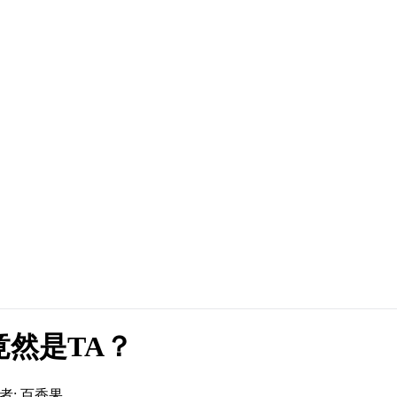
竟然是TA？
者: 百香果