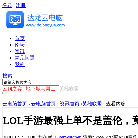
登录
|
注册
首页
论坛
资讯
常见问题
我的
搜索
云顶之弈
地下城与勇士
英雄联盟
云电脑首页
›
云电脑首页
›
资讯首页
›
英雄联盟
›
查看内容
LOL手游最强上单不是盖伦，
2020-12-2 22:08
|
发布者:
OverWatcher
|
查看:
269122
|
评论: 0
|
原作