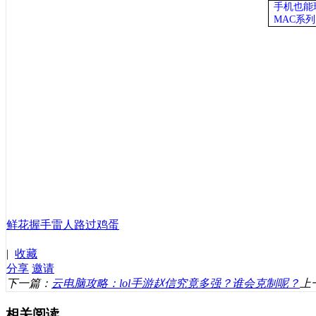
手机也能
MAC系
鲜花
握手
雷人
路过
鸡蛋
|
收藏
分享
邀请
下一篇：
云电脑攻略：lol手游赵信究竟多强？谁会克制呢？
上
相关阅读