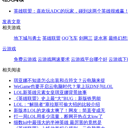
英雄联盟：喜欢玩ADC的玩家，碰到这两个英雄很难赢
发表文章
相关游戏
地下城与勇士
英雄联盟
QQ飞车
剑网三
逆水寒
最终幻想1
云游戏
免费云游戏
云游戏网速要求
云游戏平台哪个好
云游戏下
相关阅读
琪亚娜不知道怎么出装和点符文？云电脑来提
WeGame也要开启云电脑时代？掌上玩DNF与LOL
LOL新英雄元素女皇琪亚娜背景故事
《英雄联盟》史上最“大”BUG：新版铁男能
LOL：“解脱者”塞拉斯可偷大招的比较介绍
新版本LOL的龙魂太爽了！网友：简直变成无
打一局LOL用多少流量，断网开热点太low了
细数lol中最强大的半神英雄 最厉害的竟然是