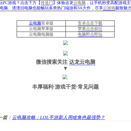
玩PC游戏？点击下方【
传送门
】
体验
达龙
云电脑
，让手机秒变高配游戏主
列电脑、
渣渣旧电脑也能
畅玩各类热门端游和3A大作，
尽享
云游戏
极致魅力
云电脑
安卓版
安卓点击下载
云电脑苹果版
苹果点击前往
云电脑
电脑
版
电脑即点即玩
微信搜索关注
达龙云电脑
▼
丰厚福利
·游戏干货·常见问题
一篇：
云电脑攻略：LOL手游新人用啥角色最强势？