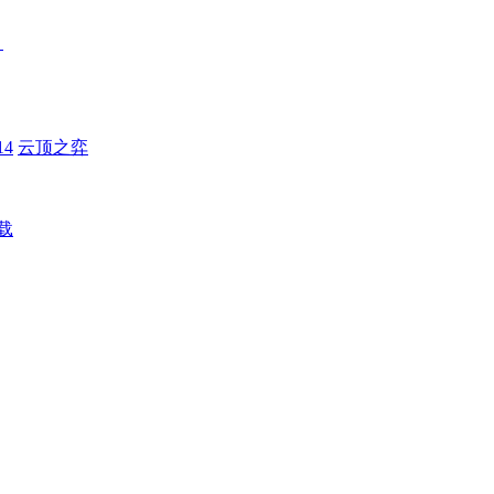
！
4
云顶之弈
载