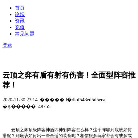
首页
论坛
资讯
充值
常见问题
登录
云顶之弈有盾有射有伤害！全面型阵容推
荐！
2020-11-30 23:14
|
�����ߣ�dlof548ed5d5eea
|
�Ķ�����148755
云顶之弈顶级阵容神盾四神射阵容怎么样？这个阵容到底该如何
搭配？到底该如何出一些合适的装备呢？相信很多玩家都会有或多或