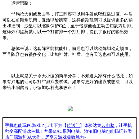
运营思路：
**局抢大剑或反曲弓，打工阵容可以用斗射或猩红盾过度。神盾
可以在前期拿凯南，复活甲给凯南，这样前期凯南可以提供更多的输
出和控制，沙皇可以缩脚保护
C位，至于锐雯他会主动去切敌方后排。
这样烬和提莫就可以一个打前排一个打后排，提供了很好的输出效
果。
总体来说：这套阵容能抗能打，前期也可以站稳阵脚稳定锁血，
而且阵容也有很多变化，比如神射、神盾、也有天选也都可以使用。
以上就是关于今天小编的简单分享，不知道大家有什么感觉，如
果有兴趣的话可以打**游戏去试试。如果有更好的建议或想法，可以
来给小编留言，小编加以补充和改正！
手机也能玩PC游戏？点击下方【
传送门
】
体验
达龙
云电脑
，让手机
秒变高配游戏主机
！苹果
MAC系列电脑、
渣渣旧电脑也能
畅玩各类
热门端游和3A大作，
尽享
云游戏
极致魅力~