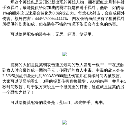
烬这个英雄也是云顶
S3新出现的英雄人物，拥有腥红之月和神射
手双羁绊，最能提供给烬加成的羁绊就是神射手羁绊，低语：烬的每
1%的额外攻击速度会转化为0.8的攻击力。每第4次射击，会造成额外
伤害。额外伤害：444%/500%/4444%，四发低语虽然没有了狙神羁绊
所提供的伤害加成，但在装备不错的情况下依旧会有出色的伤害。
可以给烬配备的装备有：无尽、轻语、复活甲。
提莫的大招是提莫朝攻击速度最高的敌人发射一根**，**在接触
到敌人时会爆炸成一团孢子云，使附近的敌人中毒。中毒的敌人会在
2.5/3/5秒里持续受到共300/450/900魔法伤害并在持续时间内被致盲。
大家可以明显的看出，3星的提莫伤害直接暴增，900的伤害，并且有5
秒时间致盲，对于敌方来说是一个很沉重的打击，这点就是提莫的另
一个恐怖之处了！
可以给提莫配备的装备是：蓝
buff、珠光护手、鬼书。