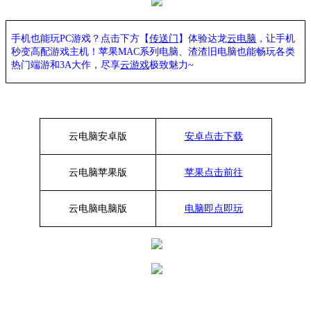
手机也能玩PC游戏？点击下方【
传送门
】
体验
达龙
云电脑
，让手机
秒变高配游戏主机
！苹果
MAC系列电脑、
渣渣旧电脑也能
畅玩各类
热门端游和3A大作，
尽享
云游戏
极致魅力~
云电脑安卓版
安卓点击下载
云电脑苹果版
苹果点击前往
云电脑
电脑
版
电脑即点即玩