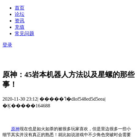
首页
论坛
资讯
充值
常见问题
登录
原神：45岩本机器人方法以及星螺的那些
事！
2020-11-30 23:12
|
�����ߣ�dlof548ed5d5eea
|
�Ķ�����164688
原神
现在也是如火如荼的被很多玩家喜欢，但是里边很多一些小
细节其实并没有真正的熟悉！就比如说游戏中不少角色突破时会需要