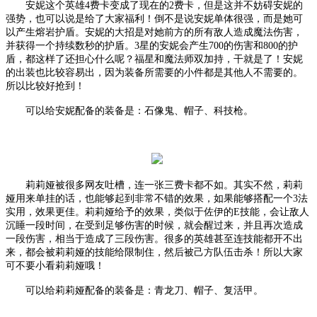
安妮这个英雄
4费卡变成了现在的2费卡，但是这并不妨碍安妮的
强势，也可以说是给了大家福利！倒不是说安妮单体很强，而是她可
以产生熔岩护盾。安妮的大招是对她前方的所有敌人造成魔法伤害，
并获得一个持续数秒的护盾。3星的安妮会产生700的伤害和800的护
盾，都这样了还担心什么呢？福星和魔法师双加持，干就是了！安妮
的出装也比较容易出，因为装备所需要的小件都是其他人不需要的。
所以比较好抢到！
可以给安妮配备的装备是：石像鬼、帽子、科技枪。
莉莉娅被很多网友吐槽，连一张三费卡都不如。其实不然，莉莉
娅用来单挂的话，也能够起到非常不错的效果，如果能够搭配一个
3法
实用，效果更佳。莉莉娅给予的效果，类似于佐伊的E技能，会让敌人
沉睡一段时间，在受到足够伤害的时候，就会醒过来，并且再次造成
一段伤害，相当于造成了三段伤害。很多的英雄甚至连技能都开不出
来，都会被莉莉娅的技能给限制住，然后被己方队伍击杀！所以大家
可不要小看莉莉娅哦！
可以给莉莉娅配备的装备是：青龙刀、帽子、复活甲。