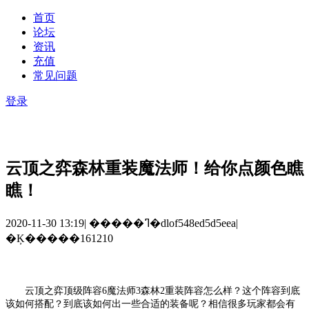
首页
论坛
资讯
充值
常见问题
登录
云顶之弈森林重装魔法师！给你点颜色瞧
瞧！
2020-11-30 13:19
|
�����ߣ�dlof548ed5d5eea
|
�Ķ�����161210
云顶之弈顶级阵容
6魔法师3森林2重装阵容怎么样？这个阵容到底
该如何搭配？到底该如何出一些合适的装备呢？相信很多玩家都会有