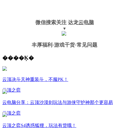
微信搜索关注
达龙
云电脑
▼
丰厚福利
·游戏干货·常见问题
����Ķ�
云顶决斗天神重装斗，不服PK！
云顶之弈
云电脑分享：云顶沙漠剑玩法与游侠守护神那个更容易
云顶之弈
云顶之弈S4诱惑狐狸，玩法有货哦！