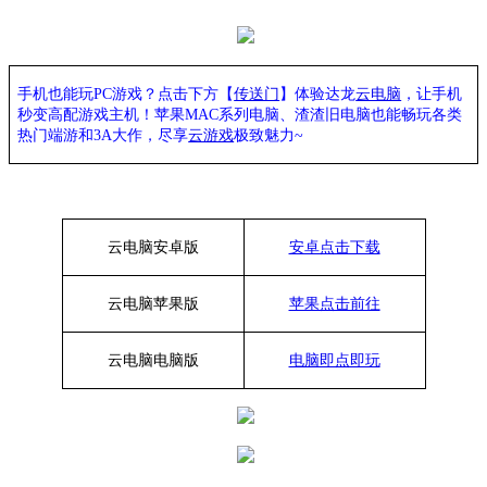
手机也能玩PC游戏？点击下方【
传送门
】
体验
达龙
云电脑
，让手机
秒变高配游戏主机
！苹果
MAC系列电脑、
渣渣旧电脑也能
畅玩各类
热门端游和3A大作，
尽享
云游戏
极致魅力~
云电脑安卓版
安卓点击下载
云电脑苹果版
苹果点击前往
云电脑
电脑
版
电脑即点即玩