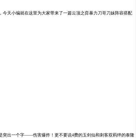
，今天小编就在这里为大家带来了一篇云顶之弈暴力刀哥刀妹阵容搭配
是突出一个字
——伤害爆炸！更不要说4费的玉剑仙和刺客双羁绊的泰隆