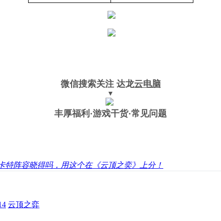
微信搜索关注
达龙
云电脑
▼
丰厚福利
·游戏干货·常见问题
卡特阵容晓得吗，用这个在《云顶之奕》上分！
4
云顶之弈