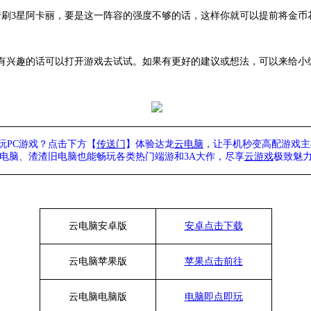
行刷3星阿卡丽，要是这一阵容的强度不够的话，这样你就可以提前将金币
有兴趣的话可以打开游戏去试试。如果有更好的建议或想法，可以来给小
玩PC游戏？点击下方【
传送门
】
体验
达龙
云电脑
，让手机秒变高配游戏主
列电脑、
渣渣旧电脑也能
畅玩各类热门端游和3A大作，
尽享
云游戏
极致魅力
云电脑安卓版
安卓点击下载
云电脑苹果版
苹果点击前往
云电脑
电脑
版
电脑即点即玩