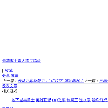
鲜花
握手
雷人
路过
鸡蛋
|
收藏
分享
邀请
下一篇：
云顶之弈新势力，“伊拉克”阵容崛起！
上一篇：
三国
发表文章
相关游戏
地下城与勇士
英雄联盟
QQ飞车
剑网三
逆水寒
最终幻想1