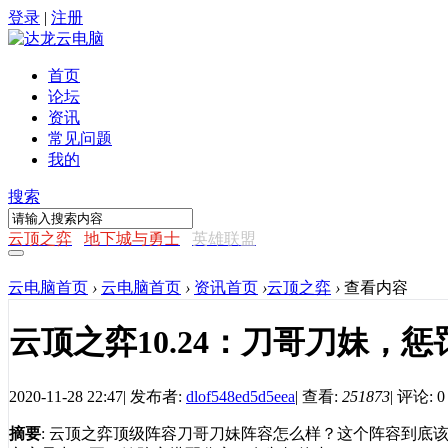
登录
|
注册
首页
论坛
资讯
常见问题
我的
搜索
云顶之弈
地下城与勇士
英雄联盟
云电脑首页
›
云电脑首页
›
资讯首页
›
云顶之弈
›
查看内容
云顶之弈10.24：刀哥刀妹，
2020-11-28 22:47
|
发布者:
dlof548ed5d5eea
|
查看:
251873
|
评论: 0
摘要
: 云顶之弈顶级阵容刀哥刀妹阵容怎么样？这个阵容到