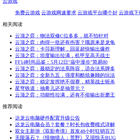
云游戏
免费云游戏
云游戏网速要求
云游戏平台哪个好
云游戏下
相关阅读
云顶之弈：物法双修C位多多，就不怕针对
云顶之弈：肉得一批还有伤害？哦原来是龙龟
云顶之弈：卡莎新理解，回蓝超快输出爆炸
云顶之弈：坦度输出拉满，机甲至高天战士
FF14时尚品鉴：5月12日“庙中漫步”简易80
云顶之弈：最稳定的法系阵容，适合法系牌多
云顶之弈：全新九五，强度和酷炫兼顾的玩法
云顶之弈：稳定发挥绝不假赛，精英战士斩杀
星穹铁道：抽希儿还是抽景元？
云顶之弈：功能性拉满，还有不俗输出折磨王
推荐阅读
达龙云电脑硬件配置升级公告
达龙云电脑会员？套餐？时长包收费模式详解
双女主新游《双影奇境》首发48小时狂销百万
无限落石？《怪物猎人：荒野》又现惊天BUG